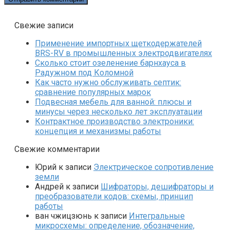
Свежие записи
Применение импортных щеткодержателей
BRS-RV в промышленных электродвигателях
Сколько стоит озеленение барнхауса в
Радужном под Коломной
Как часто нужно обслуживать септик:
сравнение популярных марок
Подвесная мебель для ванной: плюсы и
минусы через несколько лет эксплуатации
Контрактное производство электроники:
концепция и механизмы работы
Свежие комментарии
Юрий
к записи
Электрическое сопротивление
земли
Андрей
к записи
Шифраторы, дешифраторы и
преобразователи кодов: схемы, принцип
работы
ван чжицзюнь
к записи
Интегральные
микросхемы: определение, обозначение,