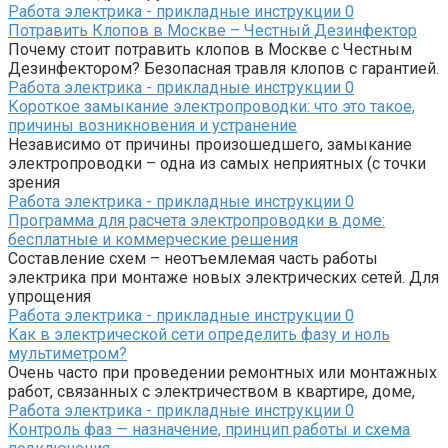
Работа электрика - прикладные инструкции
0
Потравить Клопов в Москве – Честный Дезинфектор
Почему стоит потравить клопов в Москве с Честным
Дезинфектором? Безопасная травля клопов с гарантией.
Работа электрика - прикладные инструкции
0
Короткое замыкание электропроводки: что это такое,
причины возникновения и устранение
Независимо от причины произошедшего, замыкание
электропроводки – одна из самых неприятных (с точки
зрения
Работа электрика - прикладные инструкции
0
Программа для расчета электропроводки в доме:
бесплатные и коммерческие решения
Составление схем – неотъемлемая часть работы
электрика при монтаже новых электрических сетей. Для
упрощения
Работа электрика - прикладные инструкции
0
Как в электрической сети определить фазу и ноль
мультиметром?
Очень часто при проведении ремонтных или монтажных
работ, связанных с электричеством в квартире, доме,
Работа электрика - прикладные инструкции
0
Контроль фаз — назначение, принцип работы и схема