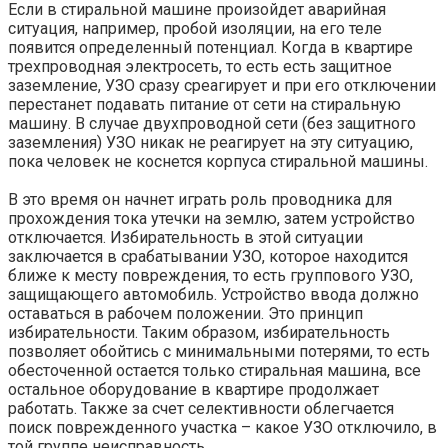
Если в стиральной машине произойдет аварийная
ситуация, например, пробой изоляции, на его теле
появится определенный потенциал. Когда в квартире
трехпроводная электросеть, то есть есть защитное
заземление, УЗО сразу среагирует и при его отключении
перестанет подавать питание от сети на стиральную
машину. В случае двухпроводной сети (без защитного
заземления) УЗО никак не реагирует на эту ситуацию,
пока человек не коснется корпуса стиральной машины.
В это время он начнет играть роль проводника для
прохождения тока утечки на землю, затем устройство
отключается. Избирательность в этой ситуации
заключается в срабатывании УЗО, которое находится
ближе к месту повреждения, то есть группового УЗО,
защищающего автомобиль. Устройство ввода должно
оставаться в рабочем положении. Это принцип
избирательности. Таким образом, избирательность
позволяет обойтись с минимальными потерями, то есть
обесточенной остается только стиральная машина, все
остальное оборудование в квартире продолжает
работать. Также за счет селективности облегчается
поиск поврежденного участка – какое УЗО отключило, в
той группе неисправность.