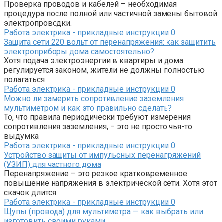
Проверка проводов и кабелей – необходимая
процедура после полной или частичной замены бытовой
электропроводки.
Работа электрика - прикладные инструкции
0
Защита сети 220 вольт от перенапряжения: как защитить
электроприборы дома самостоятельно?
Хотя подача электроэнергии в квартиры и дома
регулируется законом, жители не должны полностью
полагаться
Работа электрика - прикладные инструкции
0
Можно ли замерить сопротивление заземления
мультиметром и как это правильно сделать?
То, что правила периодически требуют измерения
сопротивления заземления, – это не просто чья-то
выдумка
Работа электрика - прикладные инструкции
0
Устройство защиты от импульсных перенапряжений
(УЗИП) для частного дома
Перенапряжение – это резкое кратковременное
повышение напряжения в электрической сети. Хотя этот
скачок длится
Работа электрика - прикладные инструкции
0
Щупы (провода) для мультиметра — как выбрать или
изготовить своими руками