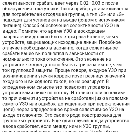
селективности срабатывает через 0,02–0,03 с после
обнаружения тока утечки. Такой прибор устанавливается
для потребителей отходящей группы, а тип «S» или «G»
подходит для установки на вводе (рядом с источником
питания). Способ обеспечения селективности УЗО на
видео: Помните, что время УЗО в восходящем
направлении должно быть в три раза больше, чем у
устройств, защищающих исходящие линии. Подобное
отличие необходимо в варианте, когда селективное
срабатывание выполняется в зависимости от
номинального тока отключения. Это значение на
устройстве ввода должно быть в три раза выше, чем
ток групповой защиты. Проще говоря, входное УЗО при
возникновении утечки корректирует разницу значений
входного и выходного токов, но не реагирует. В
определенном смысле это позволяет управлять
устройствами ниже по потоку. И только если по каким-
то причинам эти устройства не сработали (из-за поломки
самого УЗО или ошибок, допущенных при переключении
цепи), через определенное время селективное УЗО на
входе отключится. Это своего рода подстраховка для
групповых устройств. Еще один случай, когда устройство
ввода сработает, если между ним и УЗО группы,
расположенной ниже, есть утечка тока. Чтобы было