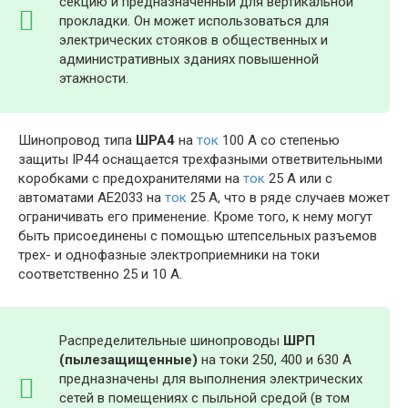
секцию и предназначенный для вертикальной
прокладки. Он может использоваться для
электрических стояков в общественных и
административных зданиях повышенной
этажности.
Шинопровод типа
ШРА4
на
ток
100 А со степенью
защиты IP44 оснащается трехфазными ответвительными
коробками с предохранителями на
ток
25 А или с
автоматами АЕ2033 на
ток
25 А, что в ряде случаев может
ограничивать его применение. Кроме того, к нему могут
быть присоединены с помощью штепсельных разъемов
трех- и однофазные электроприемники на токи
соответственно 25 и 10 А.
Распределительные шинопроводы
ШРП
(пылезащищенные)
на токи 250, 400 и 630 А
предназначены для выполнения электрических
сетей в помещениях с пыльной средой (в том