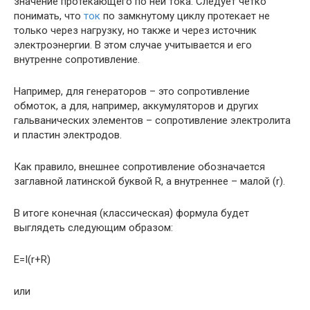
значение протекающего по ней тока. Следует четко
понимать, что
ток
по замкнутому циклу протекает не
только через нагрузку, но также и через источник
электроэнергии. В этом случае учитывается и его
внутренне сопротивление.
Например, для генераторов – это сопротивление
обмоток, а для, например, аккумуляторов и других
гальванических элементов – сопротивление электролита
и пластин электродов.
Как правило, внешнее сопротивление обозначается
заглавной латинской буквой R, а внутреннее – малой (r).
В итоге конечная (классическая) формула будет
выглядеть следующим образом:
E=I(r+R)
или