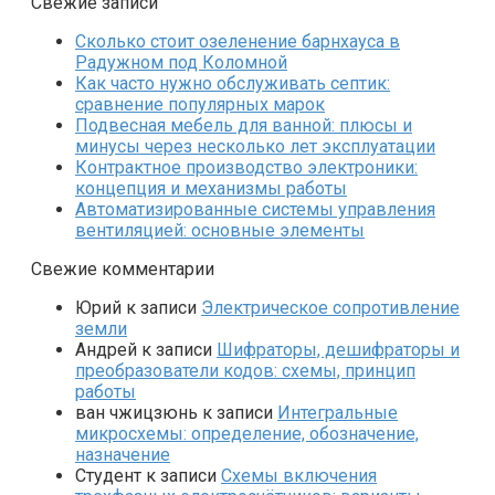
Свежие записи
Сколько стоит озеленение барнхауса в
Радужном под Коломной
Как часто нужно обслуживать септик:
сравнение популярных марок
Подвесная мебель для ванной: плюсы и
минусы через несколько лет эксплуатации
Контрактное производство электроники:
концепция и механизмы работы
Автоматизированные системы управления
вентиляцией: основные элементы
Свежие комментарии
Юрий
к записи
Электрическое сопротивление
земли
Андрей
к записи
Шифраторы, дешифраторы и
преобразователи кодов: схемы, принцип
работы
ван чжицзюнь
к записи
Интегральные
микросхемы: определение, обозначение,
назначение
Студент
к записи
Схемы включения