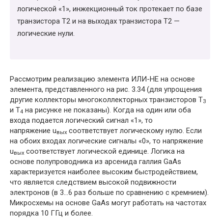
логической «1», инжекционный ток протекает по базе
транзистора Т2 и на выходах транзистора Т2 —
логические нули.
Рассмотрим реализацию элемента ИЛИ-НЕ на основе
элемента, представленного на рис. 3.34 (для упрощения
другие коллекторы многоколлекторных транзисторов Т
3
и Т
на рисунке не показаны). Когда на один или оба
4
входа подается логический сигнал «1», то
напряжение u
соответствует логическому нулю. Если
вых
на обоих входах логические сигналы «0», то напряжение
u
соответствует логической единице. Логика на
вых
основе полупроводника из арсенида галлия GaAs
характеризуется наиболее высоким быстродействием,
что является следствием высокой подвижности
электронов (в 3…6 раз больше по сравнению с кремнием).
Микросхемы на основе GaAs могут работать на частотах
порядка 10 ГГц и более.