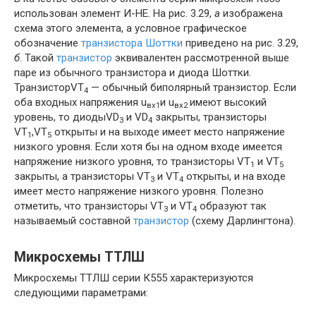
использован элемент И-НЕ. На рис. 3.29,
а
изображена
схема этого элемента, а условное графическое
обозначение
транзистора Шоттки
приведено на рис. 3.29,
б
. Такой
транзистор
эквивалентен рассмотренной выше
паре из обычного транзистора и диода Шоттки.
ТранзисторVT
— обычный биполярный транзистор. Если
4
оба входных напряжения u
и u
имеют высокий
вх1
вх2
уровень, то диодыVD
и VD
закрыты, транзисторы
3
4
VT
,VT
открыты и на выходе имеет место напряжение
1
5
низкого уровня. Если хотя бы на одном входе имеется
напряжение низкого уровня, то транзисторы VT
и VT
1
5
закрыты, а транзисторы VT
и VT
открыты, и на входе
3
4
имеет место напряжение низкого уровня. Полезно
отметить, что транзисторы VT
и VT
образуют так
3
4
называемый составной
транзистор
(схему Дарлингтона).
Микросхемы ТТЛШ
Микросхемы ТТЛШ серии К555 характеризуются
следующими параметрами: