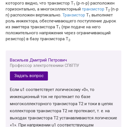
которого видно, что транзистор T
(p-n-p) расположен
1
горизонтально, а многоколлекторный
транзистор
Т
(n-p
2
n) расположен вертикально.
Транзистор
T
выполняет
1
роль инжектора, обеспечивающего поступление дырок
из эмиттера транзистора T
(при подаче на него
1
положительного напряжения через ограничивающий
резистор) в базу транзистора Т
.
2
Васильев Дмитрий Петрович
Профессор электротехники СПбГПУ
Задать вопрос
Если u1 соответствует логическому «0», то
инжекционный ток не протекает по базе
многоколлекторного транзистора Т2 и токи в цепях
коллекторов транзистора Т2 не протекают, т. е. на
выходах транзистора Т2 устанавливаются логические
«1». При напряжении u1 соответствующем