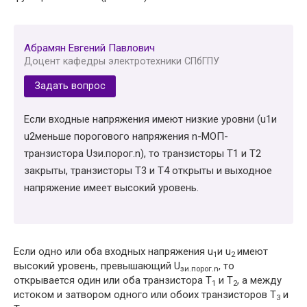
Абрамян Евгений Павлович
Доцент кафедры электротехники СПбГПУ
Задать вопрос
Если входные напряжения имеют низкие уровни (u1и
u2меньше порогового напряжения n-МОП-
транзистора Uзи.порог.n), то транзисторы Т1 и Т2
закрыты, транзисторы Т3 и Т4 открыты и выходное
напряжение имеет высокий уровень.
Если одно или оба входных напряжения u
и u
имеют
1
2
высокий уровень, превышающий U
, то
зи.порог.
n
открывается один или оба транзистора Т
и Т
, а между
1
2
истоком и затвором одного или обоих транзисторов Т
и
3