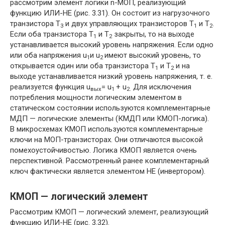
рассмотрим элемент логики n-МОП, реализующий
функцию ИЛИ-НЕ (рис. 3.31). Он состоит из нагрузочного
транзистора Т
и двух управляющих транзисторов Т
и Т
.
3
1
2
Если оба транзистора Т
и Т
закрыты, то на выходе
1
2
устанавливается высокий уровень напряжения. Если одно
или оба напряжения u
и u
имеют высокий уровень, то
1
2
открывается один или оба транзистора Т
и Т
и на
1
2
выходе устанавливается низкий уровень напряжения, т. е.
реализуется функция u
= u
+ u
Для исключения
вых
1
2.
потребления мощности логическим элементом в
статическом состоянии используются комплементарные
МДП — логические элементы (КМДП или КМОП-логика).
В микросхемах КМОП используются комплементарные
ключи на МОП-транзисторах. Они отличаются высокой
помехоустойчивостью. Логика КМОП является очень
перспективной. Рассмотренный ранее комплементарный
ключ фактически является элементом НЕ (инвертором).
КМОП — логический элемент
Рассмотрим КМОП — логический элемент, реализующий
функцию ИЛИ-НЕ (рис. 3.32).