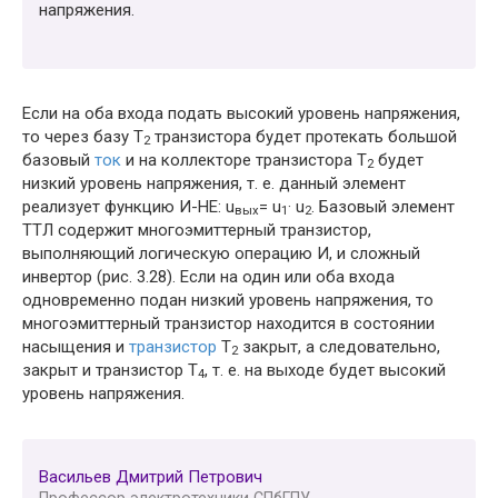
напряжения.
Если на оба входа подать высокий уровень напряжения,
то через базу Т
транзистора будет протекать большой
2
базовый
ток
и на коллекторе транзистора Т
будет
2
низкий уровень напряжения, т. е. данный элемент
реализует функцию И-НЕ: u
= u
· u
. Базовый элемент
вых
1
2
ТТЛ содержит многоэмиттерный транзистор,
выполняющий логическую операцию И, и сложный
инвертор (рис. 3.28). Если на один или оба входа
одновременно подан низкий уровень напряжения, то
многоэмиттерный транзистор находится в состоянии
насыщения и
транзистор
Т
закрыт, а следовательно,
2
закрыт и транзистор Т
, т. е. на выходе будет высокий
4
уровень напряжения.
Васильев Дмитрий Петрович
Профессор электротехники СПбГПУ