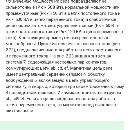
По значению мощности
Рк реле подразделяют на
сильноточные (
Рк > 500 Вт
), нормальной мощности или
промежуточные (Рк < 150 Вт в цепях постоянного тока и
Рк < 500 ВА в цепях переменного тока) и слаботочные
реле систем автоматики, управления, связи (Рк < 50 Вт в
цепях постоянного тока и Рк< 120 ВА в цепи переменного
тока). Конструкции промежуточных реле довольно
многообразны. Применяются реле клапанного типа (рис.
2.23), предназначенные для работы в цепях постоянного
и переменного токов. На рис. 2.23 видна контактная
система 7, содержащая несколько пар контактов,
коммутирующих цепи ab, cd, ef. Магнитная цепь реле
имеет центральный сердечник (ярмо) 4, обмотку
возбуждения 5, включаемую в цепь управляющего
сигнала /у, и якорь J, который при своем движении к ярму
4 посредством траверсы 2 замыкает контактные группы
ab, cd9 ef. Если это реле предназначено для работы в
цепях переменного тока, то магнитопровод выполняют
шихтованным.