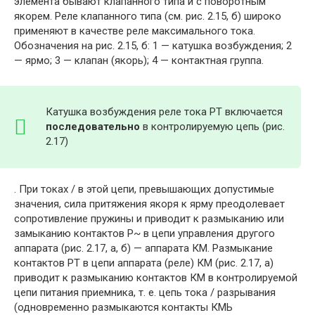
элемента бывают клапанного типа и с поворотным
якорем. Реле клапанного типа (см. рис. 2.15, б) широко
применяют в качестве реле максимального тока.
Обозначения на рис. 2.15, б: 1 — катушка возбуждения; 2
— ярмо; 3 — клапан (якорь); 4 — контактная группа.
Катушка возбуждения реле тока РТ включается
последовательно
в контролируемую цепь (рис.
2.17)
. При токах / в этой цепи, превышающих допустимые
значения, сила притяжения якоря к ярму преодолевает
сопротивление пружины и приводит к размыканию или
замыканию контактов Р~ в цепи управления другого
аппарата (рис. 2.17, а, б) — аппарата КМ. Размыкание
контактов РТ в цепи аппарата (реле) КМ (рис. 2.17, а)
приводит к размыканию контактов КМ в контролируемой
цепи питания приемника, т. е. цепь тока / разрывания
(одновременно размыкаются контакты КМЬ