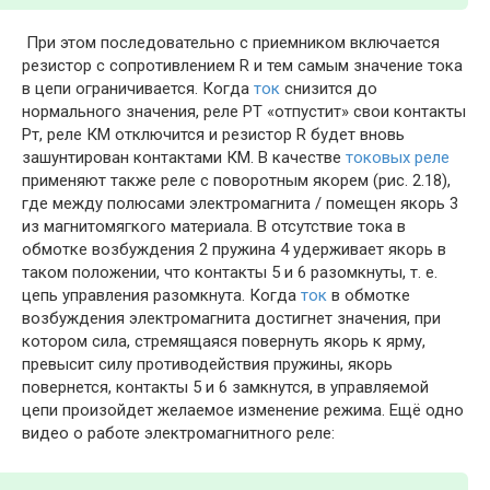
При этом последовательно с приемником включается
резистор с сопротивлением R и тем самым значение тока
в цепи ограничивается. Когда
ток
снизится до
нормального значения, реле РТ «отпустит» свои контакты
Рт, реле КМ отключится и резистор R будет вновь
зашунтирован контактами КМ. В качестве
токовых реле
применяют также реле с поворотным якорем (рис. 2.18),
где между полюсами электромагнита / помещен якорь 3
из магнитомягкого материала. В отсутствие тока в
обмотке возбуждения 2 пружина 4 удерживает якорь в
таком положении, что контакты 5 и 6 разомкнуты, т. е.
цепь управления разомкнута. Когда
ток
в обмотке
возбуждения электромагнита достигнет значения, при
котором сила, стремящаяся повернуть якорь к ярму,
превысит силу противодействия пружины, якорь
повернется, контакты 5 и 6 замкнутся, в управляемой
цепи произойдет желаемое изменение режима. Ещё одно
видео о работе электромагнитного реле: