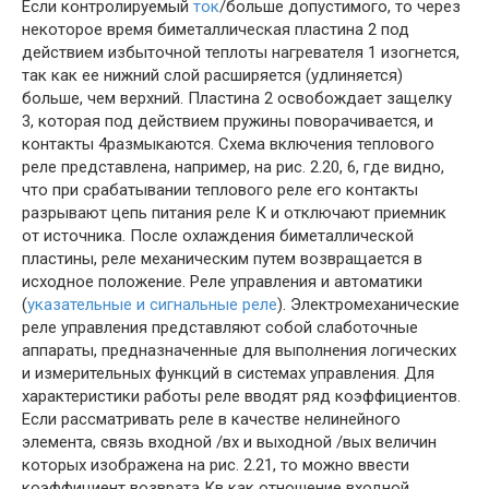
Если контролируемый
ток
/больше допустимого, то через
некоторое время биметаллическая пластина 2 под
действием избыточной теплоты нагревателя 1 изогнется,
так как ее нижний слой расширяется (удлиняется)
больше, чем верхний. Пластина 2 освобождает защелку
3, которая под действием пружины поворачивается, и
контакты 4размыкаются. Схема включения теплового
реле представлена, например, на рис. 2.20, 6, где видно,
что при срабатывании теплового реле его контакты
разрывают цепь питания реле К и отключают приемник
от источника. После охлаждения биметаллической
пластины, реле механическим путем возвращается в
исходное положение. Реле управления и автоматики
(
указательные и сигнальные реле
). Электромеханические
реле управления представляют собой слаботочные
аппараты, предназначенные для выполнения логических
и измерительных функций в системах управления. Для
характеристики работы реле вводят ряд коэффициентов.
Если рассматривать реле в качестве нелинейного
элемента, связь входной /вх и выходной /вых величин
которых изображена на рис. 2.21, то можно ввести
коэффициент возврата Кв как отношение входной