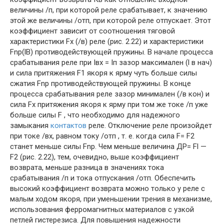
величины /п, при которой реле срабатывает, к значению
этой же величины /отп, при которой реле отпускает. Этот
коэффициент зависит от соотношения тяговой
характеристики Fx (/в) реле (рис. 2.22) и характеристики
Fnp(lB) противодействующей пружины. В начале процесса
срабатывания реле при Iвх = Iп зазор максимален (l в нач)
и сила притяжения F1 якоря к ярму чуть больше силы
сжатия Fnp противодействующей пружины. В конце
процесса срабатывания реле зазор минимален (/в кон) и
сила Fx притяжения якоря к ярму при том же токе /п уже
больше силы F , что необходимо для надежного
замыкания
контактов
реле. Отключение реле произойдет
при токе /вх, равном току /отп , т. е. когда сила F= F2
станет меньше силы Fnp. Чем меньше величина ДР= Fl —
F2 (рис. 2.22), тем, очевидно, выше коэффициент
возврата, меньше разница в значениях тока
срабатывания /п и тока отпускания /отп. Обеспечить
высокий коэффициент возврата можно только у реле с
малым ходом якоря, при уменьшении трения в механизме,
использования ферромагнитных материалов с узкой
петлей гистерезиса. Для повышения надежности