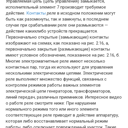
Управляемая цепь (цепь управления) замыкается,
исполнительный элемент 7 производит требуемое
действие.
Контакты
реле
в исходном положении могут
быть как разомкнуты, так и замкнуты, в последнем
случае при срабатывании реле они размыкаются —
действие какихлибо устройств прекращается.
Первоначально открытые (замыкающие) контакты
изображают на схемах, как показано на рис. 2.16, а,
первоначально закрытые (размыкающие) контакты
имеют условное обозначение, показанное на рис. 2.16, б.
Многие электромагнитные реле имеют несколько
контактных пар, тогда их используют для управления
несколькими электрическими цепями. Электрические
реле выполняют множество функций, связанных с
контролем режимов работы важных элементов
электрической цепи генераторов, трансформаторов,
линий передач, различных приемников. Интересное видео
о работе реле смотрите ниже: При нарушении
нормального режима того или иного элемента
соответствующее реле приводит в действие аппаратуру,
которая либо восстанавливает нормальный режим
работы, либо отключает поврежденный участок. Такие