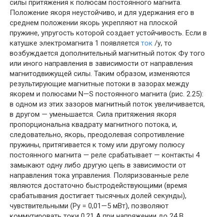
силы притяжения к полюсам постоянного магнита.
Положение якоря неустойчиво, и для удержания его в
среднем положении якорь укрепляют на плоской
пружине, упругость которой создает устойчивость. Если в
катушке электромагнита 1 появляется
ток
/у, то
возбуждается дополнительный магнитный поток Фу того
или иного направления в зависимости от направления
магнитодвижущей силы. Таким образом, изменяются
результирующие магнитные потоки в зазорах между
якорем и полюсами N—S постоянного магнита (рис. 2.25):
в одном из этих зазоров магнитный поток увеличивается,
в другом — уменьшается. Сила притяжения якоря
пропорциональна квадрату магнитного потока, и,
следовательно, якорь, преодолевая сопротивление
пружины, притягивается к тому или другому полюсу
постоянного магнита — реле срабатывает — контакты 4
замыкают одну либо другую цепь в зависимости от
направления тока управления. Поляризованные реле
являются достаточно быстродействующими (время
срабатывания достигает тысячных долей секунды),
чувствительными (Ру = 0,01—5 мВт), позволяют
коммутировать токи 0,21 А при напряжении до 24 В.