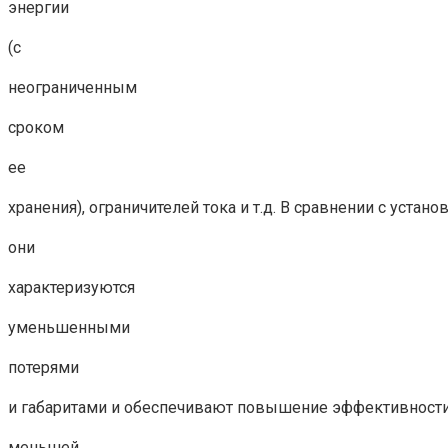
энергии
(с
неограниченным
сроком
ее
хранения), ограничителей тока и т.д. В сравнении с уста
они
характеризуются
уменьшенными
потерями
и габаритами и обеспечивают повышение эффективности 
меньшей