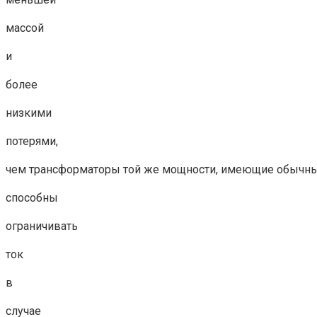
массой
и
более
низкими
потерями,
чем трансформаторы той же мощности, имеющие обычны
способны
ограничивать
ток
в
случае