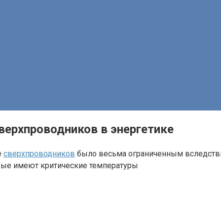
ерхпроводников в энергетике
е
сверхпроводников
было весьма ограниченным вследствие
орые имеют критические температуры