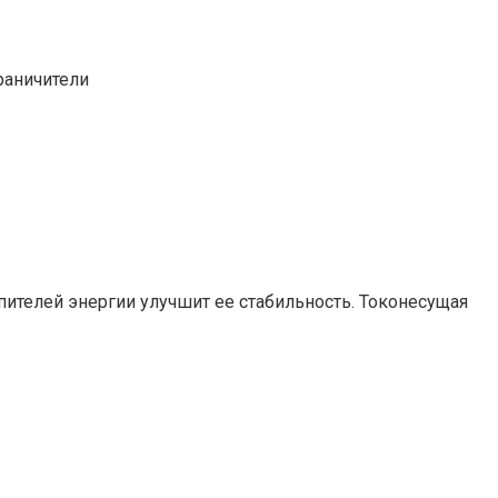
раничители
пителей энергии улучшит ее стабильность.
Токонесущая