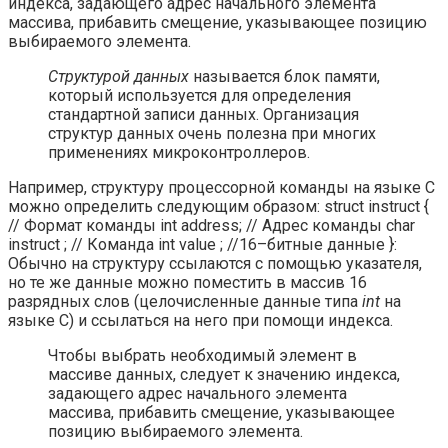
индекса, задающего адрес начального элемента
массива, прибавить смещение, указывающее позицию
выбираемого элемента.
Структурой данных
называется блок памяти,
который используется для опре­деления
стандартной записи данных. Организация
структур данных очень полез­на при многих
применениях микроконтроллеров.
Например, структуру процессорной команды на языке С
можно определить следующим образом: struct instruct {
// Формат команды int address; // Адрес команды char
instruct ; // Команда int value ; //16–битные данные }:
Обычно на структуру ссылаются с помощью указателя,
но те же данные можно поместить в массив 16
разрядных слов (целочисленные данные типа
int
на
языке С) и ссылаться на него при помощи индекса.
Чтобы выбрать необходимый элемент в
массиве данных, следует к значению индекса,
задающего адрес на­чального элемента
массива, прибавить смещение, указывающее
позицию выби­раемого элемента.