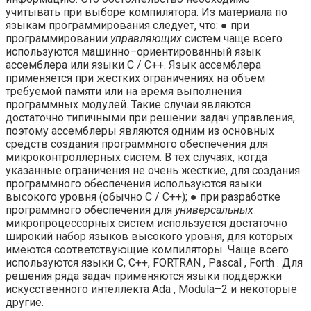
учитывать при вы­боре компилятора. Из материала по
языкам программирования следует, что: ● при
программировании
управляющих
систем чаще всего
используются ма­шинно–ориентированный язык
ассемблера или языки С / С++. Язык ассемблера
применяется при жестких ограничениях на объем
требуемой памяти или на время выполнения
программных модулей. Такие случаи являются
достаточно типич­ными при решении задач управления,
поэтому ассемблеры являются одним из основных
средств создания программного обеспечения для
микроконт­роллерных систем. В тех случаях, когда
указанные ограничения не очень жес­ткие, для создания
программного обеспечения используются языки
высокого уровня (обычно С / С++); ● при разработке
программного обеспечения для
универсальных
микропроцес­сорных систем используется достаточно
широкий набор языков высокого уровня, для которых
имеются соответствующие компиляторы. Чаще всего
ис­пользуются языки С, С++, FORTRAN , Pascal , Forth . Для
решения ряда задач применяются языки поддержки
искусственного интеллекта Ada , Modula–2 и некоторые
другие.