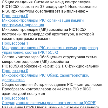
Общие сведения. Система команд контроллеров
PIC16C5X состоит из 33 ин­струкций. Использование
RISC архитектуры обеспечивает выполнение: ●
Процессоры
0
Микроконтроллеры PIC: организация памяти,
программы, адресация
Микроконтроллеры (МК) семейства PIC16C5X
построены по гарвардской архи­тектуре, в которой
память программ и память
Процессоры
1
Микроконтроллеры PIC: регистры, схема, процессор,
управление, состав (PIC16C5X)
Состав контроллера Обобщенная структурная схема
микроконтроллеров (МК) семейства
PIC16C5Xизображена на рис. 6.2.1. С функциональной
Процессоры
0
Микроконтроллеры РIC. Обзор, характеристики,
достоинства
Общие сведения История создания PIC –контроллеров.
Прообразом контроллеров семейства PIC с RISC –
архитектурой послужил
Процессоры
0
Операционные системы реального времени (ОСРВ)
Назначение ОСРВ Операционные системы реального