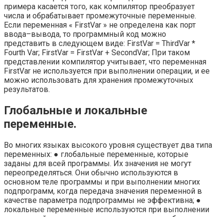
примера касается того, как компилятор преобразует
числа и обрабатывает промежуточные пере­менные.
Если переменная « FirstVar » не определена как порт
ввода–вывода, то программный код можно
представить в следующем виде: FirstVar = ThirdVar *
Fourth Var; FirstVar = FirstVar + SecondVar; При таком
представлении компилятор учитывает, что переменная
FirstVar не используется при выполнении операции, и ее
можно использовать для хранения промежуточных
результатов.
Глобальные и локальные
переменные.
Во многих языках высокого уровня существует два типа
переменных: ● глобальные переменные, которые
заданы для всей программы. Их значения не могут
переопределяться. Они обычно используются в
основном теле про­граммы и при выполнении многих
подпрограмм, когда передача значения пе­ременной в
качестве параметра подпрограммы не эффективна; ●
локальные переменные используются при выполнении