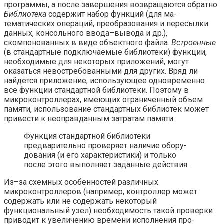
программы, а после за­вершения возвращаются обратно.
Библиотека
содержит набор функций (для ма­
тематических операций, преобразования и пересылки
данных, консольного вво­да–вывода и др.),
скомпонованных в виде объектного файла.
Встроенные
(в стандартные подключаемые библиотеки) функции,
необходи­мые для некоторых приложений, могут
оказаться невостребованными для других. Вряд ли
найдется приложение, использующее одновременно
все функции стан­дартной библиотеки. Поэтому в
микроконтроллерах, имеющих ограниченный объем
памяти, использование стандартных библиотек может
привести к неоправ­данным затратам памяти.
Функция стандартной библиотеки
предварительно проверяет наличие обору­
дования (и его характеристики) и только
после этого выполняет заданные дей­ствия.
Из–за схемных особенностей различных
микроконтроллеров (например, контроллер может
содержать или не содержать некоторый
функциональный узел) необходимость такой проверки
приводит к увеличению времени исполнения про­