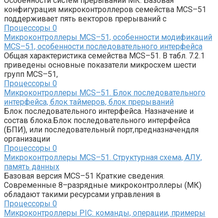
Особенности систем прерываний МК. Базовая
конфигурация микроконт­роллеров семейства MCS–51
поддерживает пять векторов прерываний с
Процессоры
0
Микроконтроллеры MCS–51, особенности модификаций
MCS–51, особенности последовательного интерфейса
Общая характеристика семейства MCS–51. В табл. 7.2.1
приведены основ­ные показатели микросхем шести
групп MCS–51,
Процессоры
0
Микроконтроллеры MCS–51. Блок последовательного
интерфейса, блок таймеров, блок прерываний
Блок последовательного интерфейса. Назначение и
состав блока.Блок последовательного интерфейса
(БПИ), или последовательный порт,предназначендля
организации
Процессоры
0
Микроконтроллеры MCS–51. Cтруктурная схема, АЛУ,
память данных
Базовая версия MCS–51 Краткие сведения.
Современные 8–разрядные микроконтроллеры (МК)
обла­дают такими ресурсами управления в
Процессоры
0
Микроконтроллеры PIC: команды, операции, примеры