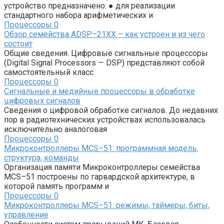
устройство предназначено: ● для реализации
стандартного набора арифметических и
Процессоры
0
Обзор семейства ADSP–21XX – как устроен и из чего
состоит
Общие сведения. Цифровые сигнальные процессоры
(Digital Signal Proces­sors — DSP) представляют собой
самостоятельный класс
Процессоры
0
Сигнальные и медийные процессоры в обработке
цифровых сигналов
Сведения о цифровой обработке сигналов. До недавних
пор в радиотехни­ческих устройствах использовалась
исключительно аналоговая
Процессоры
0
Микроконтроллеры MCS–51: программная модель,
структура, команды
Организация памяти Микроконтроллеры семейства
МСS–51 построены по гарвардской архитектуре, в
которой память программ и
Процессоры
0
Микроконтроллеры MCS–51: режимы, таймеры, биты,
управление