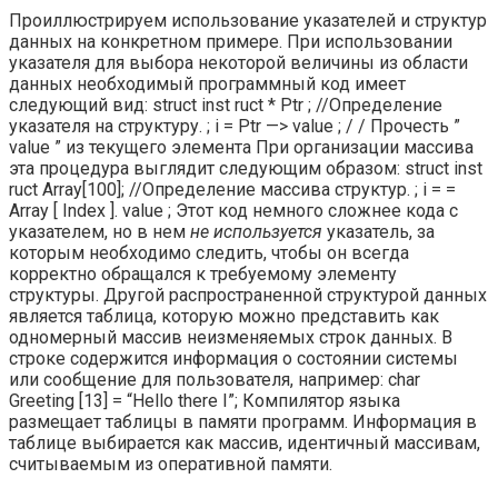
Проиллюстрируем использование указателей и структур
данных на конкрет­ном примере. При использовании
указателя для выбора некоторой величины из области
данных необходимый программный код имеет
следующий вид: struct inst ruct * Ptr ; //Определение
указателя на структуру. ; i = Ptr —> value ; / / Прочесть ”
value ” из текущего элемента При организации массива
эта процедура выглядит следующим образом: struct inst
ruct Array[100]; //Определение массива структур. ; i = =
Array [ Index ]. value ; Этот код немного сложнее кода с
указателем, но в нем
не используется
указа­тель, за
которым необходимо следить, чтобы он всегда
корректно обращался к требуемому элементу
структуры. Другой распространенной структурой данных
является таблица, которую мож­но представить как
одномерный массив неизменяемых строк данных. В
строке содержится информация о состоянии системы
или сообщение для пользователя, например: char
Greeting [13] = “Hello there I”; Компилятор языка
размещает таблицы в памяти программ. Информация в
таблице выбирается как массив, идентичный массивам,
считываемым из опера­тивной памяти.