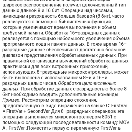
широкое распространение получил целочисленный тип
данных длиной 8 и 16 бит. Операции над числами,
имеющими разрядность больше базовой (8 бит), часто
реализуются с помощью библиотечных функций,
которые увеличивают время выполнения и объем
требуемой памяти. Обработка 16–раз­рядных данных
реализуется с помощью небольшого увеличения объема
программ­ного кода и памяти данных. В тоже время 16–
разрядные данные обеспечивают достаточно большой
диапазон представления обрабатываемых данных. При
пра­вильной организации вычислений обработка данных
практически для всех встроенных приложений,
использующих 8–разрядные микроконтроллеры, может
быть выполнена с использованием 8–и и 16–и
разрядных целых чисел.
Обработка целочисленных
данных.
При обработке данных с разрядно­стью более 8
бит необходимо вводить дополнительные команды.
Пример.
Рассмотрим операцию сложения,
представленную в виде выражения на языке С: FirstVar
= FirstVar + SecondVar Для 8–разрядных операндов эта
операция выполняется микроконтроллером 8051 с
помощью следующей последовательности команд: MOV
A , FirstVar ;Поместить первую переменную FirstVar в