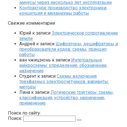
минусы через несколько лет эксплуатации
Контрактное производство электроники:
концепция и механизмы работы
Свежие комментарии
Юрий
к записи
Электрическое сопротивление
земли
Андрей
к записи
Шифраторы, дешифраторы и
преобразователи кодов: схемы, принцип
работы
ван чжицзюнь
к записи
Интегральные
микросхемы: определение, обозначение,
назначение
Студент
к записи
Схемы включения
трехфазных электросчётчиков: варианты,
методы
Лина
к записи
Логические триггеры: схемы,
классификация, устройство, назначение,
применение
Поиск по сайту:
Поиск: