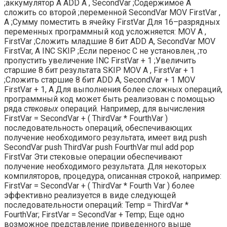
;аккумулятор А ADD A , SecondVar ;Содержимое А
сложить со второй ;переменной SecondVar MOV FirstVar ,
А ;Сумму поместить в ячейку FirstVar Для 16–разрядных
переменных программный код усложняется: MOV A ,
FirstVar ;Сложить младшие 8 бит ADD A, SecondVar MOV
FirstVar, А INC SKIP ;Если перенос С не установлен, ;то
пропустить увеличение INC FirstVar + 1 ;Увеличить
старшие 8 бит результата SKIP MOV A , FirstVar + 1
;Сложить старшие 8 бит ADD A, SecondVar + 1 MOV
FirstVar + 1, А Для выполнения более сложных операций,
программный код может быть реа­лизован с помощью
ряда
стековых
операций. Например, для вычисления
FirstVar = SecondVar + ( ThirdVar * FourthVar )
последовательность операций, обеспечивающих
получение необходимого ре­зультата, имеет вид push
SecondVar push ThirdVar push FourthVar mul add pop
FirstVar Эти стековые операции обеспечивают
получение необходимого результата. Для некоторых
компиляторов, процедура, описанная строкой, например:
FirstVar = SecondVar + ( ThirdVar * Fourth Var ) более
эффективно реализуется в виде следующей
последовательности операций: Temp = ThirdVar *
FourthVar; FirstVar = SecondVar + Temp; Еще одно
возможное представление приведенного выше