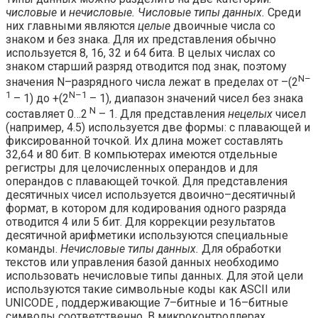
числовые
и
нечисловые.
Числовые типы данных.
Среди
них главными являются
целые
двоичные числа со
знаком и без знака. Для их представления обычно
используется 8, 16, 32 и 64 бита. В целых числах со
знаком старший разряд отводится под знак, по­этому
N–
значения N–разрядного числа лежат в пределах от –(2
1
N–1
– 1) до +(2
– 1), диапазон значений чисел без знака
N
составляет 0…2
– 1. Для представления
нецелых
чисел
(например, 4.5) используется две формы: с плавающей и
фиксированной точкой. Их длина может составлять
32,64 и 80 бит. В компьютерах имеются отдельные
регистры для целочисленных операндов и для
операндов с плавающей точкой. Для представления
десятичных чисел используется двоично–десятичный
фор­мат, в котором для кодирования одного разряда
отводится 4 или 5 бит. Для кор­рекции результатов
десятичной арифметики используются специальные
команды.
Нечисловые типы данных.
Для обработки
текстов или управления базой данных необходимо
использовать нечисловые типы данных. Для этой цели
исполь­зуются такие символьные коды как ASCII или
UNICODE , поддерживающие 7–бит­ные и 16–битные
символы соответственно. В микроконтроллерах