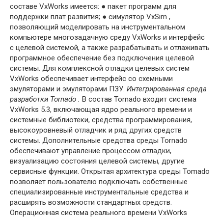
составе VxWorks имеется: ● пакет программ для
поддержки плат развития; ● симулятор VxSim ,
позволяющий моделировать на инструментальном
компью­тере многозадачную среду VxWorks и интерфейс
с целевой системой, а также разрабатывать и отлаживать
программное обеспечение без подключения це­левой
системы. Для комплексной отладки целевых систем
VxWorks обеспечивает интерфейс со схемными
эмуляторами и эмуляторами ПЗУ.
Интегрированная среда
разработки
Tornado
.
В состав Tornado вхо­дит система
VxWorks 5.3, включающая ядро реального времени и
системные биб­лиотеки, средства программирования,
высокоуровневый отладчик и ряд других средств
системы. Дополнительные средства среды Tornado
обеспечивают управ­ление процессом отладки,
визуализацию состояния целевой системы, другие
сервисные функции. Открытая архитектура среды Tomado
позволяет пользовате­лю подключать собственные
специализированные инструментальные средства и
расширять возможности стандартных средств.
Операционная система реального времени VxWorks