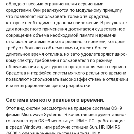
обладают весьма ограничен­ными сервисными
средствами. Они реализуются по модульному принципу,
что позволяет использовать только те средства,
которые необходимы в дан­ном приложении. В результате
для конкретного применения достигается существенное
сокращение объема необходимой памяти и времени
отклика; ● системы мягкого реального времени, которые
требуют большего объема па­мяти, имеют более
длительное время отклика, но зато удовлетворяют широ­
кому спектру требований пользователя по режиму
обслуживания задач, уров­ню предоставляемого сервиса.
Средства интерфейса систем мягкого реаль­ного времени
позволяют использовать высокоэффективные отладчики
или интегрированные среды разработки.
Система мягкого реального времени.
Этот вид систем рассмотрим на при­мере системы OS–9
фирмы Microwave Systems . В качестве инструментально­
го компьютера OS –9 использует IBM – PC , работающие
в среде Windows , или рабо­чие станции Sun, HP, IBM RS
/6000 с операционными системами типа UNIX .