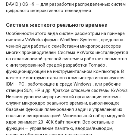
DAVID ) OS –9 — для разработки распре­деленных систем
цифрового интерактивного телевидения.
Система жесткого реального времени
Особенности этого вида систем рассмотрим на примере
системы VxWorks фирмы WindRiver Systems , предназна­
ченной для работы с семействами микропроцессоров
многих производителей. Система VxWorks инсталлируется
на отлаживаемой целевой системе и работает совместно
с интегрированной средой разработки Tornado ,
функционирующей на инструментальном компьютере. В
качестве инструментального компьютера исполь­зуются
IBM – PC , работающие в среде Windows , или рабочие
станции SUN, HP и др.
Краткое описание системы
VxWorks.
Нижним уровнем иерархической организации системы
служит микроядро реального времени, выполняющее
базо­вые функции планирования задач и управления их
связью и синхронизацией. Ми­нимальный набор модулей
ядра занимает 20–40К байт памяти. Все остальные
функции — управление памятью, вводом/выводом,
сетевым обменом и другие, реализуются