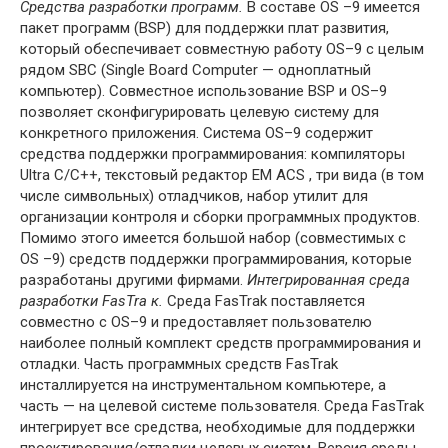
Средства разработки программ.
В составе OS –9 имеется
пакет про­грамм (BSP) для поддержки плат развития,
который обеспечивает совместную работу OS–9 с целым
рядом SBC (Single Board Computer — одноплатный
компью­тер). Совместное использование BSP и OS–9
позволяет сконфигурировать целе­вую систему для
конкретного приложения. Система OS–9 содержит
средства поддержки программирования: компилято­ры
Ultra C/C++, текстовый редактор ЕМ ACS , три вида (в том
числе символьных) отладчиков, набор утилит для
организации контроля и сборки программных продуктов.
Помимо этого имеется большой набор (совместимых с
OS –9) средств поддержки программирования, которые
разработаны другими фирмами.
Интегрированная среда
разработки
FasTra
к.
Среда FasTrak постав­ляется
совместно с OS–9 и предоставляет пользователю
наиболее полный комп­лект средств программирования и
отладки. Часть программных средств FasTrak
инсталлируется на инструментальном компьютере, а
часть — на целевой системе пользователя. Среда FasTrak
интегрирует все средства, необходимые для под­держки