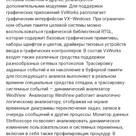
дополнительными модулями. Для поддержки
графических приложе­ний VxWorks располагает
графическим интерфейсом VX–Windows. При ограничен­
ном объеме памяти целевой системы можно
воспользоваться графической биб­лиотекой RTGL,
которая содержит базовые графические примитивы,
наборы шрифтов и цветов, драйверы типовых устройств
ввода и графических контролле­ров. В состав VxWorks
входят также различные средства поддержки
разнообраз­ных сетевых протоколов. Трассировку
заданных
событий и их накопление в бу­ферной памяти
для последующего анализа выполняют в реальном
времени спе­циальные средства отладки, а трассировку
системных
событий — динамический анализатор
WindView . Анализатор WindView работает аналогично
логическому анализатору, отображая на экране
временные диаграммы переключения задач, записи в
очередь сообщений и другие процессы. Монитор данных
Stethoscope позволяет анализировать динамическое
изменение пользовательских и систем­ных переменных,
включая в себя также профилировщик процедур. В