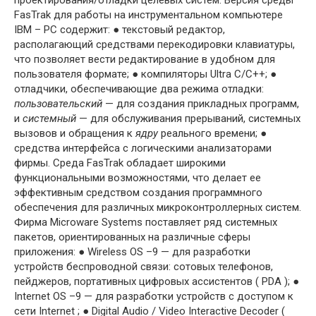
проектирования/отладки целевых систем. Версия среды
FasTrak для ра­боты на инструментальном компьютере
IBM – PC содержит: ● текстовый редактор,
располагающий средствами перекодировки клавиатуры,
что позволяет вести редактирование в удобном для
пользователя формате; ● компиляторы Ultra C/C++; ●
отладчики, обеспечивающие два режима отладки:
пользовательский
— для создания прикладных программ,
и
системный
— для обслуживания прерыва­ний, системных
вызовов и обращения к
ядру
реального времени; ●
средства интерфейса с логическими анализаторами
фирмы. Среда FasTrak обладает широкими
функциональными возможностями, что де­лает ее
эффективным средством создания программного
обеспечения для раз­личных микроконтроллерных систем.
Фирма Microware Systems поставляет ряд системных
пакетов, ориентирован­ных на различные сферы
приложения: ● Wireless OS –9 — для разработки
устройств беспроводной связи: сотовых те­лефонов,
пейджеров, портативных цифровых ассистентов ( PDA ); ●
Internet OS –9 — для разработки устройств с доступом к
сети Internet ; ● Digital Audio / Video Interactive Decoder (