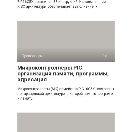
PIC16C5X состоит из 33 ин­струкций. Использование
RISC архитектуры обеспечивает выполнение: ●
Процессоры
0
Микроконтроллеры PIC:
организация памяти, программы,
адресация
Микроконтроллеры (МК) семейства PIC16C5X построены
по гарвардской архи­тектуре, в которой память программ
и память