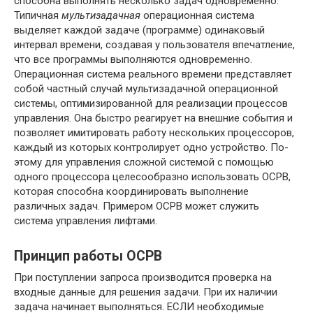
способна выполнять несколько задач одновременно.
Типичная
муль­тизадачная
операционная система
выделяет каждой задаче (программе) оди­наковый
интервал времени, создавая у пользователя впечатление,
что все программы выполняются одновременно.
Операционная система реального времени представляет
собой частный случай мультизадачной операционной
системы, оптимизированной для реализации процессов
управления. Она бы­стро реагирует на внешние события и
позволяет имитировать работу не­скольких процессоров,
каждый из которых контролирует одно устройство. По­
этому для управления сложной системой с помощью
одного процессора це­лесообразно использовать ОСРВ,
которая способна координировать выпол­нение
различных задач. Примером ОСРВ может служить
система управления лифтами.
Принцип работы ОСРВ
При поступлении запроса производится проверка на
входные данные для решения задачи. При их наличии
задача начинает вы­полняться. ЕСЛИ необходимые