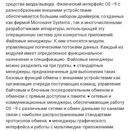
средства ввода/вывода.
Физический интерфейс OS –9 с
разно­образными внешними устройствами
обеспечивается большим
набором драйве­ров,
созданных
как фирмой Microwave Systems , так и многочисленными
разработ­чиками аппаратуры, использующей эту
операционную систему для конкретных приложений.
Файловые менеджеры.
К ним относятся модули,
управляющие логичес­кими потоками данных. Каждый из
модулей имеет определенное функциональное
назначение и спецификацию. Файловые менеджеры
можно разделить на три группы: ● стандартные
менеджеры, предназначенные для выполнения таких
базовых функций обмена с внешними устройствами как
организация очереди поступа­ющих команд, управление
байтовым и блочным последовательным обменом и
обменом с прямым доступом к памяти; ● сетевые и
коммуникационные менеджеры, обеспечивающие работу
OS –9 с различными сетями и обмен данными по каналам
связи с наиболее распро­страненными стандартами
протоколов обмена; ● менеджеры графического
интерфейса и работы с мультимедиа–приложениями.