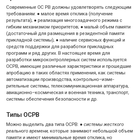
Современные ОС PB должны удовлетворять следующим
требованиям: ● малое время отклика (получение
результата); ● реализация многозадачного режима с
гибким механизмом приоритетов; ● малый объем памяти
(достаточный для размещения в резидентной памяти
прикладной системы); ● наличие сервисных функций и
средств поддержки для разработки приклад­ных
программ и ряд других. В настоящее время для
разработки микроконтроллерных систем используется
ОСРВ, имеющие различные характеристики и прошедшие
апробацию в таких об­ластях применения, как системы
автоматизации производства, контрольно–изме­
рительные системы, телекоммуникационная аппаратура,
авиационно–космиче­ская и военная техника, транспорт,
системы обеспечения безопасности и др.
Типы ОСРВ
Можно выделить два типа ОСРВ: ●
системы жесткого
реального времени,
которые занимают небольшой объем
памяти и имеют минимальные время отклика, но