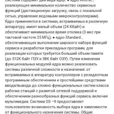
Система содержит два вида ядер: ● ядро Atomic ,
реализующее минимальное количество сервисных
функций (ди­станционную загрузку, связь с локальной
сетью, управление ведомыми микро­контроллерами).
Ядро применяется в системах, встраиваемых в различную
аппаратуру, имеет малый объем (24 Кбайт) и
обеспечивает минимальное вре­мя отклика (3 мкс при
тактовой частоте 25 МГц); ● ядро Standard ,
обеспечивающее выполнение широкого набора функций
сер­виса и разработки прикладных программ, для
реализации которых требуется больший объем памяти
(до 512К байт ПЗУ и 38К байт ОЗУ). Путем изменения
функциональных модулей ядра можно реализовать
системы различной слож­ности и назначения: от
встраиваемых в аппаратуру контроллеров с резидент­ным
программным обеспечением и простейшими средствами
ввода/вывода до сложно функциональных систем класса
рабочих станций с развитой сете­вой поддержкой и
обеспечением разнообразных функций сервиса, включая
мультимедиа. Система OS –9 предоставляет
пользователю возможность выбора ядра в зави­симости
от функционального назначения системы.
Общие