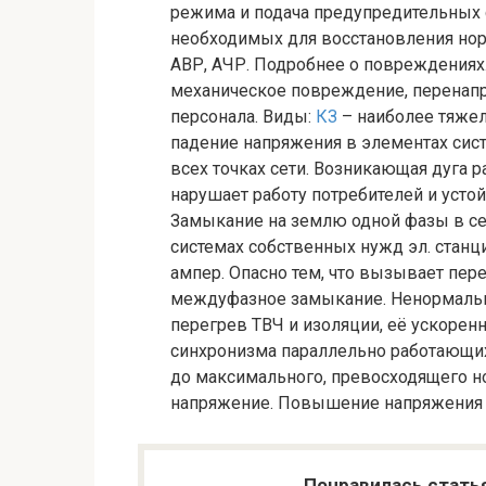
режима и подача предупредительных 
необходимых для восстановления нор
АВР, АЧР. Подробнее о повреждениях.
механическое повреждение, перенап
персонала. Виды:
КЗ
– наиболее тяжел
падение напряжения в элементах сис
всех точках сети. Возникающая дуга 
нарушает работу потребителей и усто
Замыкание на землю одной фазы в се
системах собственных нужд эл. станц
ампер. Опасно тем, что вызывает пе
междуфазное замыкание. Ненормаль
перегрев ТВЧ и изоляции, её ускоренн
синхронизма параллельно работающих
до максимального, превосходящего н
напряжение. Повышение напряжения –
Понравилась стать