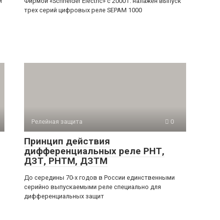
й
Фирмой «Schneider Electric» с 2000 г. налажен выпуск
трех серий цифровых реле SEPAM 1000
Релейная защита
0
Принцип действия
дифференциальных реле РНТ,
ДЗТ, РНТМ, ДЗТМ
До середины 70-х годов в России единственными
серийно выпускаемыми реле специально для
дифференциальных защит