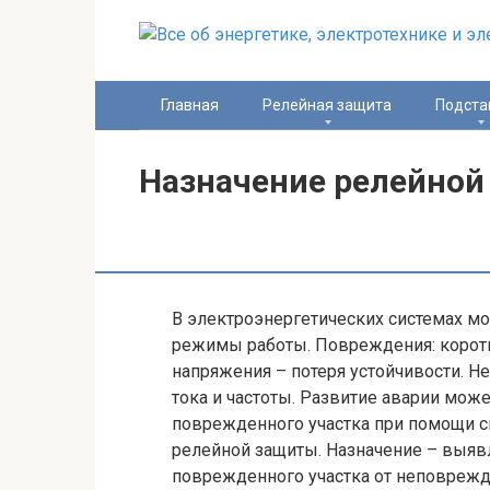
Перейти
к
контенту
Главная
Релейная защита
Подста
Назначение релейно
В электроэнергетических системах м
режимы работы. Повреждения: коротк
напряжения – потеря устойчивости. 
тока и частоты. Развитие аварии мо
поврежденного участка при помощи с
релейной защиты. Назначение – выяв
поврежденного участка от неповрежд