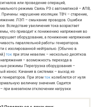
сигналов или проведение операций,
мального режима. Связь РЗ с автоматикой – АПВ,
 Причины: нарушение изоляции. ТВЧ – старение,
ряжение. ЛЭП – смыкание проводов. Ошибки
ое. Вследствие увеличения тока возрастает
темы, что приводит к понижению напряжения во
разрушает оборудование, а понижение напряжения
йчивость параллельной работы генераторов.
ти с изолированной нейтралью. (Обычно в
ий.)
ток
при этом невелик – несколько десятков
ренапряжения – возможность перехода в
ные режимы Перегрузка оборудования –
ый износ. Качания в системах – выход из
 генераторов. При этом
ток
колеблется от нуля
ормальную величину значения. Садится
 при внезапном отключении нагрузки.
я? Поделиться с друзьями: