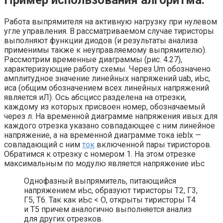
Работа выпрямителя на активную нагрузку при нулевом
угле управления. В рассматриваемом случае тиристоры
выполняют функции диодов (и результаты анализа
применимы также к неуправляемому выпрямителю).
Рассмотрим временные диаграммы (рис. 4.27),
характеризующие работу схемы. Через Um обозначено
амплитудное значение линейных напряжений uab, иЬс,
иса (общим обозначением всех линейных напряжений
является иЛ). Ось абсцисс разделена на отрезки,
каждому из которых присвоен номер, обозначаемый
через л. На временной диаграмме напряжения ивых для
каждого отрезка указано совпадающее с ним линейное
напряжение, а на временной диаграмме тока ieblx —
совпадающий с ним
ток
включенной пары тиристоров.
Обратимся к отрезку с номером 1. На этом отрезке
максимальным по модулю является напряжение иЬс
Однофазный выпрямитель, питающийся
напряжением иЬс, образуют тиристоры Т2, Г3,
Г5, Т6. Так как иЬс < О, открыты тиристоры Т4
и Т5 причем аналогично выполняется анализ
для других отрезков.