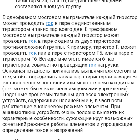
Тиоисторы 74, Т5 и Г6, соединенные анодами,
составляют анодную группу.
В однофазном мостовом выпрямителе каждый тиристор
может проводить
ток
в паре с единственным
тиристором и таких пар всего две. В трехфазном
мостовом выпрямителе каждый тиристор может
проводить
ток
в паре с одним из двух тиристоров
противоположной группы. К примеру, тиристор Г, может
проводить
ток
или в паре с тиристором Г5, или в паре с
тиристором Г6. Вследствие этого имеется 6 пар
тиристоров, совместно проводящих
ток
нагрузки.
Основная трудность при анализе выпрямителя состоит в
том, чтобы определить, какая пара тиристоров находится
во включенном состоянии или может в нем находиться
(т. е. может быть включена импульсами управления).
Подобные проблемы типичны для всех электронных
устройств, содержащих нелинейные и, в частности,
работающие в ключевом режиме элементы. При
анализе таких устройств очень полезно выявить их
характерные особенности, сужающие круг возможных
сочетаний режимов работы элементов и упрощающие
определение токов и напряжений.