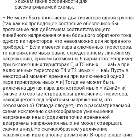
Укажем такие особенности для
рассматриваемой схемы.
– Не могут быть включены два тиристора одной группы
(так как их проводящее состояние обеспечило бы
протекание под действием соответствующего
линейного напряжения очень большого обратного тока
одного из тиристоров, что невозможно для исправного
прибора). – Если имеется пара включенных тиристоров,
то напряжение ивых равно определенному линейному
напряжению, причем возможны 6 вариантов: Например,
при включенных тиристорах Г, и Т5 ивых = = иаЬ а при
включенных тиристорах Т4 и Т2 ивых = — иаЬ Пусть в
некоторый момент времени при включенной одной
паре тиристоров ивых = и{ Тогда не может быть
включена другая пара, для которой ивых = и2ии2< и{
(иначе это соответствовалооы включению тиристора,
находящегося под обратным напряжением, что
невозможно). Отсюда следует, что в рассматриваемой
схеме исключено скачкообразное уменьшение
напряжения ивых (ордината точки временной
диаграммы напряжения ивых не может совершать
скачки вниз). Но скачкообразное увеличение
напряжения ивых вполне возможно. Второе следствие