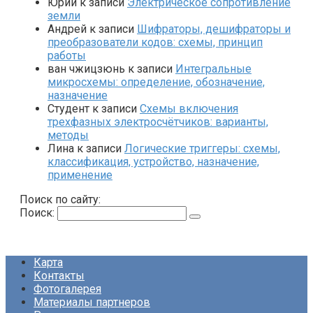
Юрий
к записи
Электрическое сопротивление
земли
Андрей
к записи
Шифраторы, дешифраторы и
преобразователи кодов: схемы, принцип
работы
ван чжицзюнь
к записи
Интегральные
микросхемы: определение, обозначение,
назначение
Студент
к записи
Схемы включения
трехфазных электросчётчиков: варианты,
методы
Лина
к записи
Логические триггеры: схемы,
классификация, устройство, назначение,
применение
Поиск по сайту:
Поиск:
Карта
Контакты
Фотогалерея
Материалы партнеров