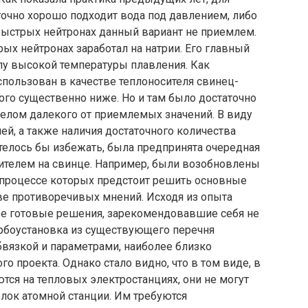
точно хорошо подходит вода под давлением, либо
 быстрых нейтронах данный вариант не приемлем.
ых нейтронах заработал на натрии. Его главный
илу высокой температуры плавления. Как
спользован в качестве теплоносителя свинец-
рого существенно ниже. Но и там было достаточно
целом далекого от приемлемых значений. В виду
й, а также наличия достаточного количества
телось бы избежать, была предпринята очередная
сителем на свинце. Например, были возобновлены
 процессе которых предстоит решить основные
ве противоречивых мнений. Исходя из опыта
уже готовые решения, зарекомендовавшие себя не
урбоустановка из существующего перечня
бвязкой и параметрами, наиболее близко
 проекта. Однако стало видно, что в том виде, в
тся на тепловых электростанциях, они не могут
лок атомной станции. Им требуются