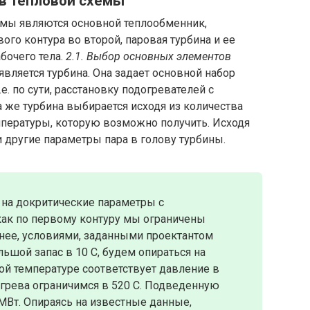
в тепловой схемы
мы являются основной теплообменник,
ого контура во второй, паровая турбина и ее
абочего тела.
2.1. Выбор основных элементов
является турбина. Она задает основной набор
е. по сути, расстановку подогревателей с
а же турбина выбирается исходя из количества
мпературы, которую возможно получить. Исходя
и другие параметры пара в голову турбины.
 на докритические параметры с
как по первому контуру мы ограничены
чнее, условиями, заданными проектантом
льшой запас в 10 С, будем опираться на
ой температуре соответствует давление в
егрева ограничимся в 520 С. Подведенную
МВт. Опираясь на известные данные,