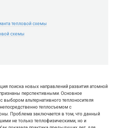
рианта тепловой схемы
овой схемы
нция поиска новых направлений развития атомной
е признаны перспективными. Основное
 с выбором альтернативного теплоносителя
я непосредственно теплосъемом с
ны. Проблема заключается в том, что данный
шими не только теплофизическими, но и
Как показала практика предыдущих лет, для