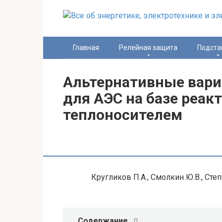
Перейти
к
контенту
Главная
Релейная защита
Подста
Альтернативные вари
для АЭС на базе реак
теплоносителем
Кругликов П.А., Смолкин Ю.В., Сте
Содержание