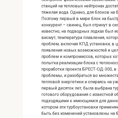
станций на тепловых нейтронах доста
тяжелая вода. Однако, для блоков на
Поэтому первый в мире блок на быстр
конкурент – свинец, был отринут в с
известно, на подводных лодках был и
висмут, температура плавления, кото
проблем, включая КПД установки, в 
появления новых возможностей и целе
проблем и компромиссов, которых хо
попытка реализации блока с теплоно
проработки проекта БРЕСТ-ОД-300, в
проблемы, и разобраться во множест
тепловой энергетики и опираясь на 
первый десяток лет, была выбрана т
готового оборудования с известной о
подходящими к имеющимся для данного
котором эти турбоустановки применяю
быть без изменений установлены на б