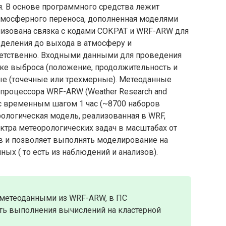
я. В основе программного средства лежит
тмосферного переноса, дополненная моделями
лизована связка с кодами СОКРАТ и WRF-ARW для
деления до выхода в атмосферу и
ветственно. Входными данными для проведения
ике выброса (положение, продолжительность и
ые (точечные или трехмерные). Метеоданные
процессора WRF-ARW (Weather Research and
) с временным шагом 1 час (~8700 наборов
рологическая модель, реализованная в WRF,
ктра метеорологических задач в масштабах от
в и позволяет выполнять моделирование на
ых ( то есть из наблюдений и анализов).
 метеоданными из WRF-ARW, в ПС
ть выполнения вычислений на кластерной