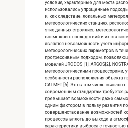
условия, характерные для места расп
использовались упрощенные подходы
и, как следствие, локальных метеоро
метеорологических станциях, распол
этих данных строились метеорологич
возможных последствий и их статисти
является невозможность учета инфор
метеорологических параметров в теч
прогрессивным подходом, позволяющи
моделей JRODOS [1], ARGOS[2], NOSTRA
метеорологическими процессорами, 
особенности расположения объекта пр
CALMET [6]. Это в том числе связано 
современным стандартам требуется рас
превышает возможности даже самых 
одним фактором в пользу развития по
совершенствование возможностей к
процессов вплоть до выхода в атмос
характеристики выброса с точностью 