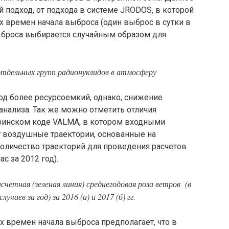
 подход, от подхода в системе JRODOS, в которой
х времен начала выброса (один выброс в сутки в
выброса выбирается случайным образом для
отдельных групп радионуклидов в атмосферу
д более ресурсоемкий, однако, снижение
анализа. Так же можно отметить отличия
 финском коде VALMA, в котором входными
 воздушные траектории, основанные на
оличество траекторий для проведения расчетов
с за 2012 год).
счетная (зеленая линия) среднегодовая роза ветров (в
чаев за год) за 2016 (а) и 2017 (б) гг.
 времен начала выброса предполагает, что в