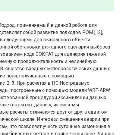
Подход, применяемый в данной работе для
ставляет собой развитие подходов РОМ [12],
я в следующем: для выбранного объекта
онной обстановки для одного сценария выброса
льзованием кода СОКРАТ для сценария тяжелой
онечную продолжительность и нелинейную
. В качестве входных метеорологических данных
ие поля, полученные с помощью
с. 2, 3. При расчетах в ПС Нострадамус
ряды, построенные с помощью модели WRF-ARW
ействованной процедурой ассимиляции данных
базе открытых данных, из системы
ые расчеты отличаются друг от друга сдвигом
гической шкале. Интервал смещения аварии при
ам, что позволяет учесть суточные изменения в
ения бризовых ветров в прибрежной зоне. Данное