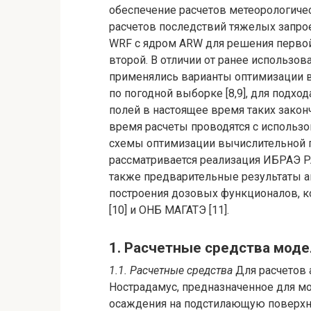
обеспечение расчетов метеорологич
расчетов последствий тяжелых запро
WRF с ядром ARW для решения перво
второй. В отличии от ранее использо
применялись варианты оптимизации 
по погодной выборке [8,9], для подх
полей в настоящее время таких закон
время расчеты проводятся с использ
схемы оптимизации вычислительной 
рассматривается реализация ИБРАЭ РА
также предварительные результаты а
построения дозовых функционалов, 
[10] и ОНБ МАГАТЭ [11].
1. Расчетные средства мод
1.1. Расчетные средства
Для расчетов
Нострадамус, предназначенное для м
осаждения на подстилающую поверхн