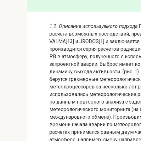
1.2. Описание используемого подхода
расчета возможных последствий, пред
VALMA[13] и JRODOS[1] и заключаетс
производится серия расчетов радиаци
РВ в атмосферу, полученного с испо
запроектной аварии. Выброс имеет к
динамику выхода активности (рис. 1)
берутся трехмерные метеорологическ
метеопроцессоров за несколько лет ри
использовались метеорологические 
по данным повторного анализа с зад
метеорологического мониторинга (на 
международного обмена). Производим
времени начала аварии по метеороло
расчетах принимался равным двум час
атмосфере, например, смену направл