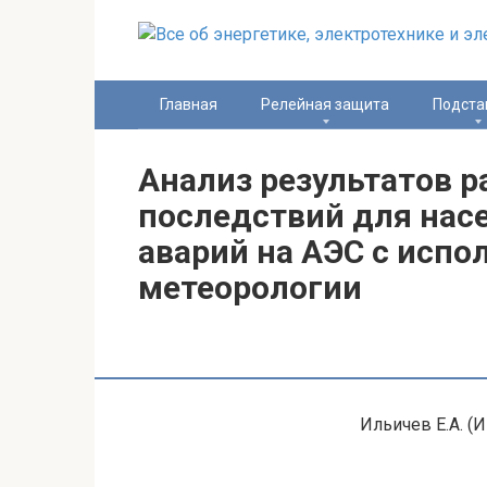
Перейти
к
контенту
Главная
Релейная защита
Подста
Анализ результатов 
последствий для нас
аварий на АЭС с исп
метеорологии
Ильичев Е.А. (