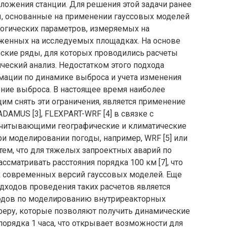
оложения станции. Для решения этой задачи ранее
, основанные на применении гауссовых моделей
логических параметров, измеряемых на
оженных на исследуемых площадках. На основе
еские ряды, для которых проводились расчеты
ческий анализ. Недостатком этого подхода
мации по динамике выброса и учета изменения
ение выброса. В настоящее время наиболее
м снять эти ограничения, является применение
DAMUS [3], FLEXPART-WRF [4] в связке с
учитывающими географические и климатические
и моделировании погоды, например, WRF [5] или
с тем, что для тяжелых запроектных аварий по
сматривать расстояния порядка 100 км [7], что
современных версий гауссовых моделей. Еще
дходов проведения таких расчетов является
одов по моделированию внутриреакторных
феру, которые позволяют получить динамические
порядка 1 часа, что открывает возможности для