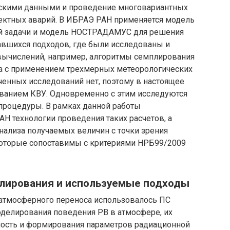
ескими данными и проведение многовариантных
ектных аварий. В ИБРАЭ РАН применяется модель
й задачи и модель НОСТРАДАМУС для решения
вавшихся подходов, где были исследованы и
вычислений, например, алгоритмы семплирования
ода с применением трехмерных метеорологических
ченных исследований нет, поэтому в настоящее
ованием КВУ. Одновременно с этим исследуются
процедуры. В рамках данной работы
Н технологии проведения таких расчетов, а
нализа получаемых величин с точки зрения
которые сопоставимы с критериями НРБ99/2009
елирования и используемые подходы
 атмосферного переноса использовалось ПС
оделирования поведения РВ в атмосфере, их
ость и формирования параметров радиационной