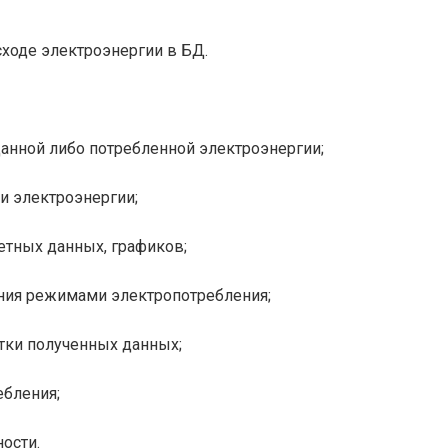
сходе электроэнергии в БД.
анной либо потребленной электроэнергии;
и электроэнергии;
етных данных, графиков;
ния режимами электропотребления;
тки полученных данных;
ебления;
ости.