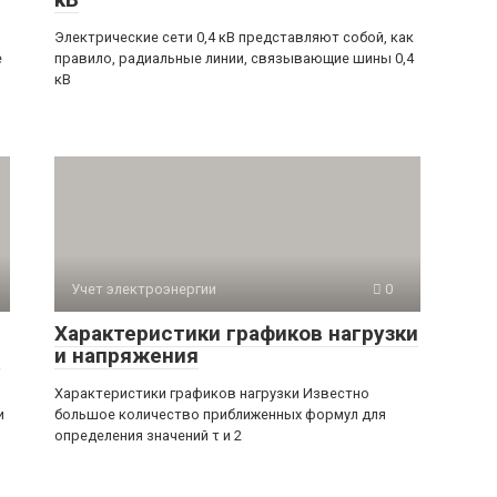
Электрические сети 0,4 кВ представляют собой, как
е
правило, радиальные линии, связывающие шины 0,4
кВ
Учет электроэнергии
0
Характеристики графиков нагрузки
й
и напряжения
Характеристики графиков нагрузки Известно
и
большое количество приближенных формул для
определения значений τ и 2