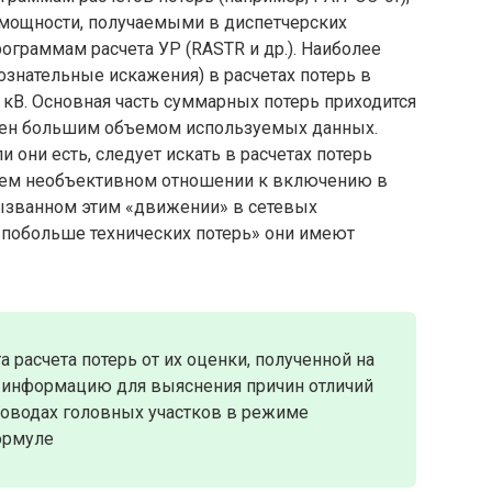
 мощности, получаемыми в диспетчерских
граммам расчета УР (RASTR и др.). Наиболее
ознательные искажения) в расчетах потерь в
 кВ. Основная часть суммарных потерь приходится
уднен большим объемом используемых данных.
 они есть, следует искать в расчетах потерь
ющем необъективном отношении к включению в
ызванном этим «движении» в сетевых
 побольше технических потерь» они имеют
 расчета потерь от их оценки, полученной на
 информацию для выяснения причин отличий
роводах головных участков в режиме
формуле