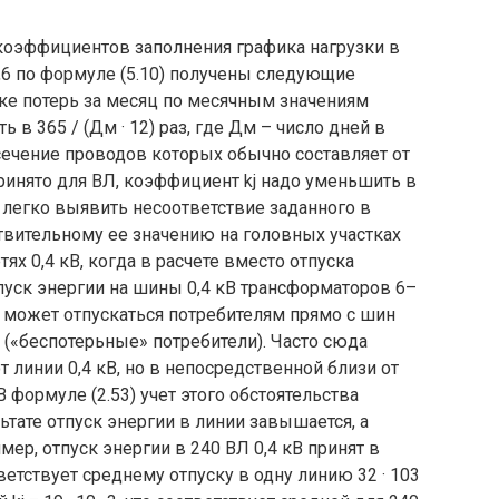
коэффициентов заполнения графика нагрузки в
0,6 по формуле (5.10) получены следующие
ке потерь за месяц по месячным значениям
 в 365 / (Дм · 12) раз, где Дм – число дней в
 сечение проводов которых обычно составляет от
 принято для ВЛ, коэффициент kj надо уменьшить в
 легко выявить несоответствие заданного в
ствительному ее значению на головных участках
тях 0,4 кВ, когда в расчете вместо отпуска
тпуск энергии на шины 0,4 кВ трансформаторов 6–
и может отпускаться потребителям прямо с шин
В («беспотерьные» потребители). Часто сюда
т линии 0,4 кВ, но в непосредственной близи от
 формуле (2.53) учет этого обстоятельства
ьтате отпуск энергии в линии завышается, а
ер, отпуск энергии в 240 ВЛ 0,4 кВ принят в
ветствует среднему отпуску в одну линию 32 · 103