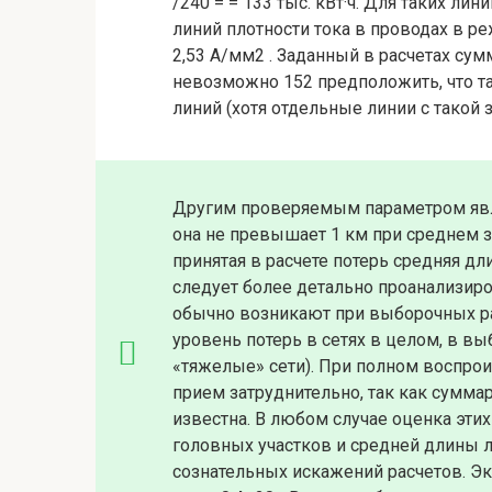
/240 = = 133 тыс. кВт·ч. Для таких лини
линий плотности тока в проводах в ре
2,53 А/мм2 . Заданный в расчетах су
невозможно 152 предположить, что та
линий (хотя отдельные линии с такой 
Другим проверяемым параметром явля
она не превышает 1 км при среднем зна
принятая в расчете потерь средняя д
следует более детально проанализиро
обычно возникают при выборочных ра
уровень потерь в сетях в целом, в в
«тяжелые» сети). При полном воспрои
прием затруднительно, так как сумма
известна. В любом случае оценка этих
головных участков и средней длины 
сознательных искажений расчетов. Эк