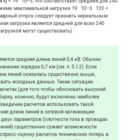
й kj = 19 · 10–3, что соответствует средней для 240
жиме максимальной нагрузки 19 · 10–3 · 133 =
ммарный отпуск следует признать нереальным:
кая загрузка является средней для всех 240
загрузкой могут существовать).
ется средняя длина линий 0,4 кВ. Обычно
чении порядка 0,7 км (см. п. 5.1.2). Если
лина линий оказалась существенно выше,
вать исходные данные. Такие ситуации
счетах (для того чтобы обосновать высокий
ыборку, конечно, будут включены наиболее
зведении расчетов использовать такой
рная длина линий в сетевой организации
 двух параметров (плотности тока в проводах
линий) существенно сужает возможности
спресс-оценку расчетов технических потерь в