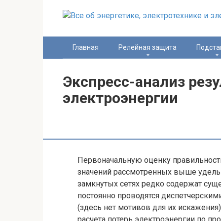
Перейти
к
контенту
Главная
Релейная защита
Подста
Экспресс-анализ резу
электроэнергии
Первоначальную оценку правильности
значений рассмотренных выше удельн
замкнутых сетях редко содержат сущ
постоянно проводятся диспетчерским
(здесь нет мотивов для их искажения
расчета потерь электроэнергии по пр