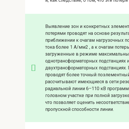
и, как следствие, о том, что эти потер
Выявление зон и конкретных элемен
потерями проводят на основе результа
приближении к очагам нагрузочных по
тока более 1 А/мм2 , а к очагам поте
загруженные в режиме максимальных 
однотрансформаторных подстанциях и 
двухтрансформаторных подстанциях.
проводят более точный поэлементный 
рассчитывают имеющиеся в сети рез
радиальной линии 6–110 кВ программа
головном участке при полной загрузк
что позволяет оценить несоответств
пропускной способности линии.