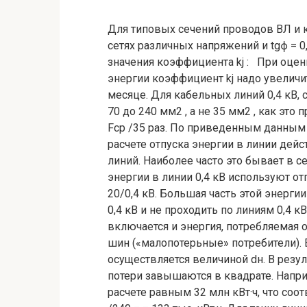
Для типовых сечений проводов ВЛ и 
сетях различных напряжений и tgϕ = 
значения коэффициента kj : При оцен
энергии коэффициент kj надо увеличить
месяце. Для кабельных линий 0,4 кВ,
70 до 240 мм2 , а не 35 мм2 , как это
Fср /35 раз. По приведенным данным
расчете отпуска энергии в линии дей
линий. Наиболее часто это бывает в се
энергии в линии 0,4 кВ используют о
20/0,4 кВ. Большая часть этой энерги
0,4 кВ и не проходить по линиям 0,4 к
включается и энергия, потребляемая о
шин («малопотерьные» потребители). В
осуществляется величиной dн. В резул
потери завышаются в квадрате. Наприм
расчете равным 32 млн кВт·ч, что соот