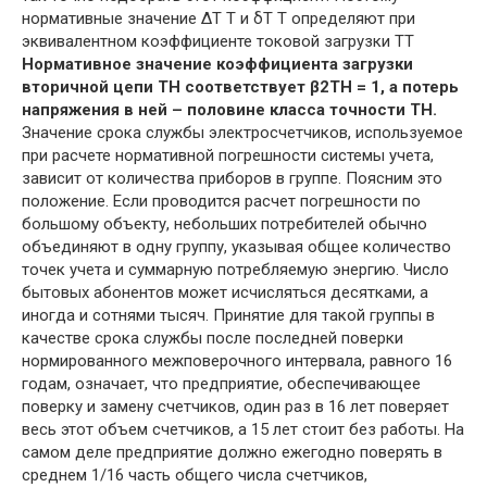
нормативные значение ∆Т Т и δТ Т определяют при
эквивалентном коэффициенте токовой загрузки ТТ
Нормативное значение коэффициента загрузки
вторичной цепи ТН соответствует β2ТН = 1, а потерь
напряжения в ней – половине класса точности ТН.
Значение срока службы электросчетчиков, используемое
при расчете нормативной погрешности системы учета,
зависит от количества приборов в группе. Поясним это
положение. Если проводится расчет погрешности по
большому объекту, небольших потребителей обычно
объединяют в одну группу, указывая общее количество
точек учета и суммарную потребляемую энергию. Число
бытовых абонентов может исчисляться десятками, а
иногда и сотнями тысяч. Принятие для такой группы в
качестве срока службы после последней поверки
нормированного межповерочного интервала, равного 16
годам, означает, что предприятие, обеспечивающее
поверку и замену счетчиков, один раз в 16 лет поверяет
весь этот объем счетчиков, а 15 лет стоит без работы. На
самом деле предприятие должно ежегодно поверять в
среднем 1/16 часть общего числа счетчиков,