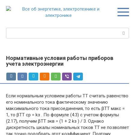
Перейти
к
контенту
Поиск:
Нормативные условия работы приборов
учета электроэнергии
Если нормальным условием работы ТТ считать равенство
его номинального тока фактическому значению
максимального тока присоединения, то есть βТТ макс =
1, то βТТ ср = kз . По формуле (4.3) с учетом формулы
(2.17), получим βТТ экв = (1 + 2 kз ) / 3. Однако
дискретность шкалы номинальных токов ТТ не позволяет
так точно подобрать этот коэффициент. Поэтому